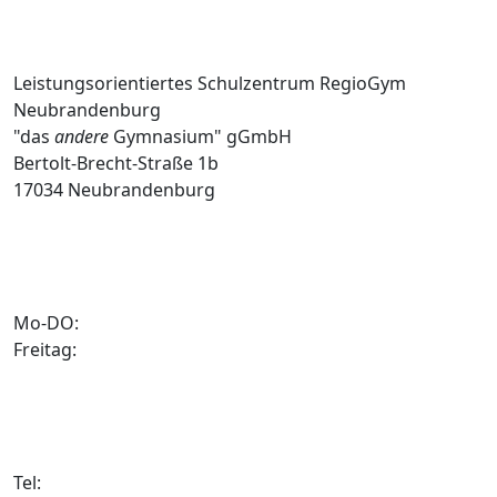
Anschrift
Leistungsorientiertes Schulzentrum RegioGym
Neubrandenburg
"das
andere
Gymnasium" gGmbH
Bertolt-Brecht-Straße 1b
17034 Neubrandenburg
Schulbüro
Mo-DO:
7:00 bis 15:30 Uhr
Freitag:
7:00 bis 14:00 Uhr
Kontakt
Tel:
+49 (0) 395 35173010