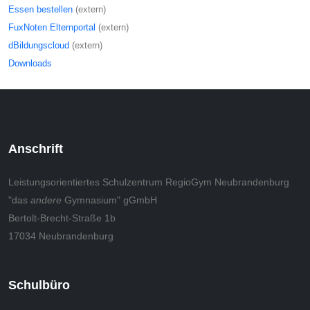
Essen bestellen
(extern)
FuxNoten Elternportal
(extern)
dBildungscloud
(extern)
Downloads
Anschrift
Leistungsorientiertes Schulzentrum RegioGym Neubrandenburg
"das
andere
Gymnasium" gGmbH
Bertolt-Brecht-Straße 1b
17034 Neubrandenburg
Schulbüro