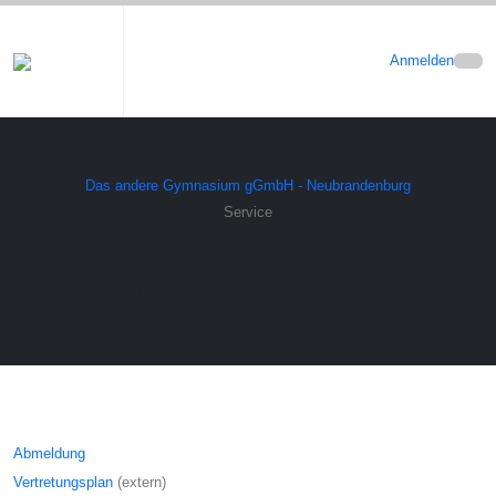
Anmelden
Das andere Gymnasium gGmbH - Neubrandenburg
Service
Service
Unsere Onlineservices für Sie
Abmeldung
Vertretungsplan
(extern)