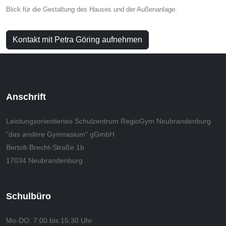
Blick für die Gestaltung des Hauses und der Außenanlage.
Kontakt mit Petra Göring aufnehmen
Anschrift
Leistungsorientiertes Schulzentrum RegioGym Neubrandenburg
"das
andere
Gymnasium" gGmbH
Bertolt-Brecht-Straße 1b
17034 Neubrandenburg
Schulbüro
Mo-DO:
7:00 bis 15:30 Uhr