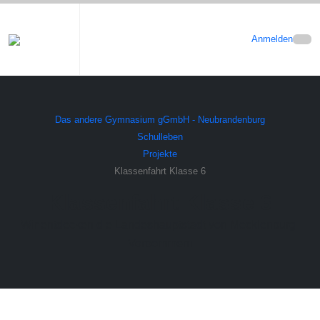
Anmelden
Das andere Gymnasium gGmbH - Neubrandenburg
Schulleben
Projekte
Klassenfahrt Klasse 6
Klassenfahrt Klasse 6
Wir entdecken die Landeshauptstadt von Mecklenburg-
Vorpommern