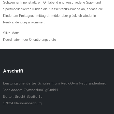
Schweriner Innenstadt, ein Grillabend und verschiedene Spiel- und
Sportmöglichkeiten runden die Klassenfahrts-Woche ab, sodass die
Kinder am Freitagnachmittag oft müde, aber glücklich wieder in
Neubrandenburg ankommen.
Silke März
Koordinatorin der Orientierungsstufe
Anschrift
Leistungsorientiertes Schulzentrum RegioGym Neubrandenburg
"das
andere
Gymnasium" gGmbH
Bertolt-Brecht-Straße 1b
17034 Neubrandenburg